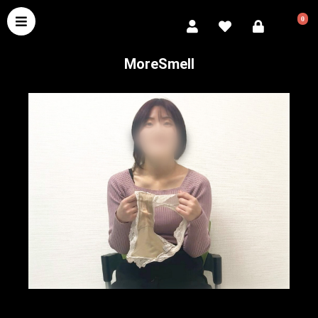
0
MoreSmell