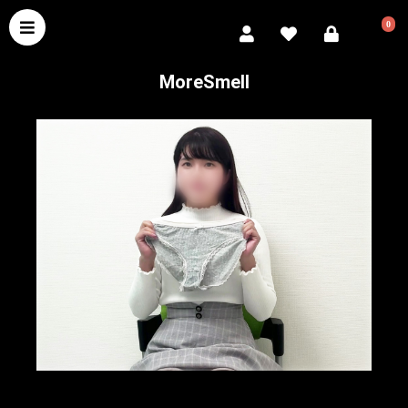
0
MoreSmell