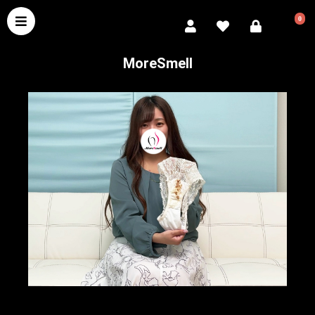
0
MoreSmell