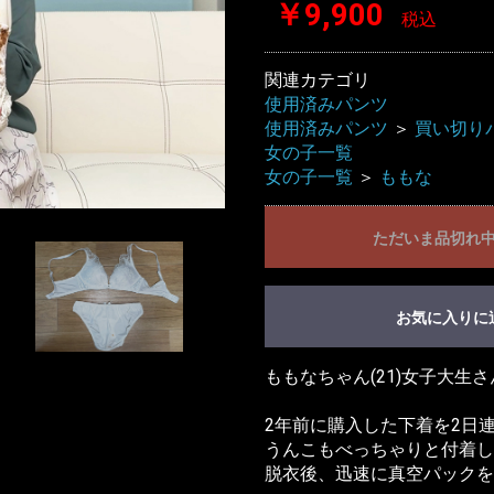
￥9,900
税込
関連カテゴリ
使用済みパンツ
使用済みパンツ
＞
買い切り
女の子一覧
女の子一覧
＞
ももな
ただいま品切れ
お気に入りに
ももなちゃん(21)女子大生
2年前に購入した下着を2日
うんこもべっちゃりと付着し
脱衣後、迅速に真空パックを