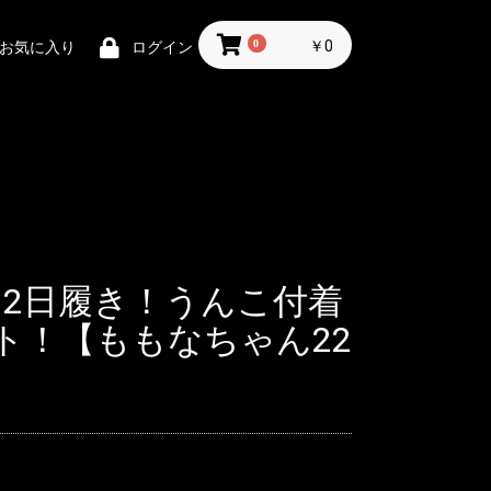
0
￥0
お気に入り
ログイン
！2日履き！うんこ付着
ト！【ももなちゃん22