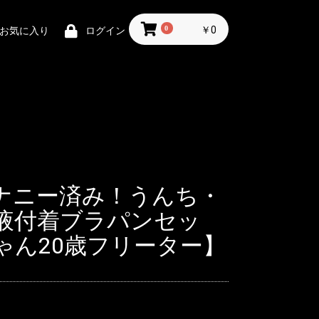
0
￥0
お気に入り
ログイン
ナニー済み！うんち・
液付着ブラパンセッ
ゃん20歳フリーター】