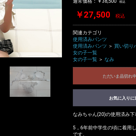
通常価格：￥38,500
税込
￥27,500
税込
関連カテゴリ
使用済みパンツ
使用済みパンツ
＞
買い切り
女の子一覧
女の子一覧
＞
なみ
ただいま品切れ
お気に入りに
なみちゃん(20)の使用済み
5，6年前中学生の頃に着用
です。