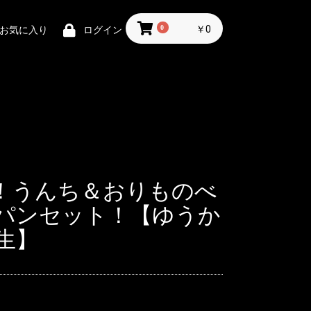
0
￥0
お気に入り
ログイン
！うんち＆おりものべ
パンセット！【ゆうか
生】