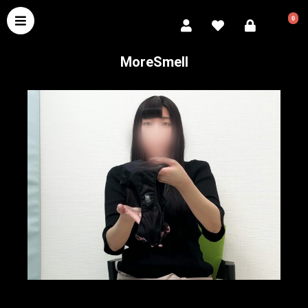
0
MoreSmell