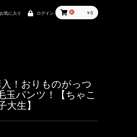
0
￥0
お気に入り
ログイン
購入！おりものがっつ
毛玉パンツ！【ちゃこ
女子大生】