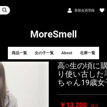
新規会員登録
MoreSmell
商品一覧
女の子一覧
About
在庫一覧
高○生の頃に
り使い古した
ちゃん19歳
￥13,200
税込